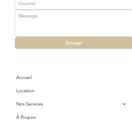
vintage
crème
blanc
blanc
céramique blanc
colonnes
blanc
verre
Envoyer
Accueil
Location
Nos Services
À Propos