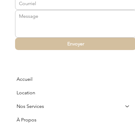
vintage
crème
blanc
blanc
céramique blanc
colonnes
blanc
verre
Envoyer
Accueil
Location
Nos Services
À Propos