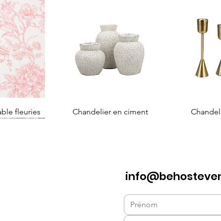
able fleuries
Chandelier en ciment
Chandel
info@behosteve