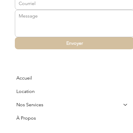
vintage
crème
blanc
blanc
céramique blanc
colonnes
blanc
verre
Envoyer
Accueil
Location
Nos Services
À Propos